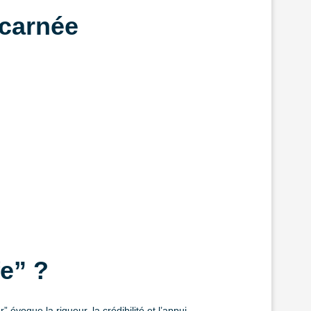
ncarnée
e” ?
” évoque la rigueur, la crédibilité et l’appui