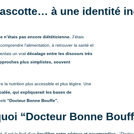
ascotte… à une identité i
 n’étais pas encore diététicienne.
J’étais
omprendre l’alimentation, à retrouver la santé et
entais un vra
i décalage entre les discours très
approches plus simplistes, souvent
e la nutrition plus accessible et plus légère. Une
calée, qui expliquerait les bases de
ppelé
“Docteur Bonne Bouffe”.
uoi “Docteur Bonne Bouff
Il est le fruit d’un
équilibre entre sérieux et gourmandise
: “Docteur