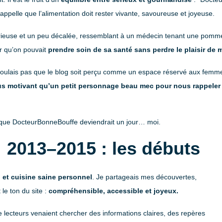
rappelle que l’alimentation doit rester vivante, savoureuse et joyeuse.
érieuse et un peu décalée, ressemblant à un médecin tenant une pomme
r qu’on pouvait
prendre soin de sa santé sans perdre le plaisir de
e voulais pas que le blog soit perçu comme un espace réservé aux femmes
us motivant qu’un petit personnage beau mec pour nous rappeler 
e que DocteurBonneBouffe deviendrait un jour… moi.
2013–2015 : les débuts
n et cuisine saine personnel
. Je partageais mes découvertes,
le ton du site :
compréhensible, accessible et joyeux.
e lecteurs venaient chercher des informations claires, des repères