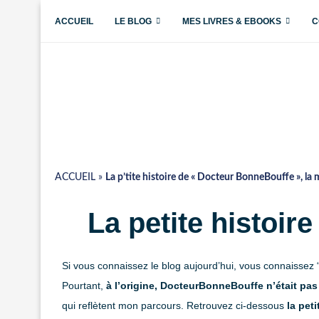
ACCUEIL
LE BLOG
MES LIVRES & EBOOKS
C
ACCUEIL
»
La p’tite histoire de « Docteur BonneBouffe », la 
La petite histoi
Si vous connaissez le blog aujourd’hui, vous connaissez
Pourtant,
à l’origine, DocteurBonneBouffe n’était p
qui reflètent mon parcours. Retrouvez ci-dessous
la pet