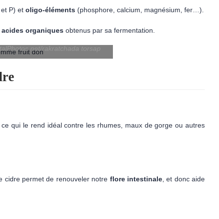
 et P) et
oligo-éléments
(phosphore, calcium, magnésium, fer…).
s
acides organiques
obtenus par sa fermentation.
italPhotos.net/rakratchada torsap
dre
, ce qui le rend idéal contre les rhumes, maux de gorge ou autres
 de cidre permet de renouveler notre
flore intestinale
, et donc aide