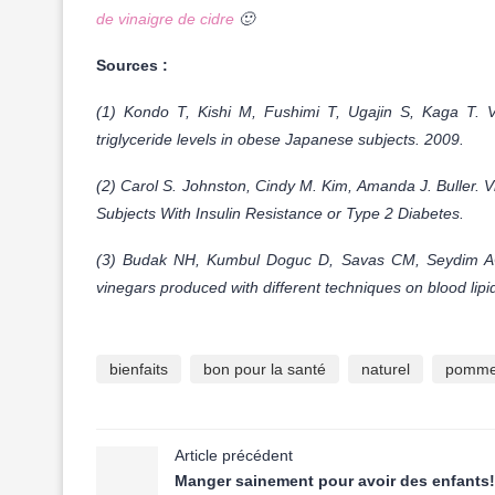
de vinaigre de cidre
🙂
Sources :
(1) Kondo T, Kishi M, Fushimi T, Ugajin S, Kaga T. 
triglyceride levels in obese Japanese subjects. 2009.
(2) Carol S. Johnston, Cindy M. Kim, Amanda J. Buller. V
Subjects With Insulin Resistance or Type 2 Diabetes.
(3) Budak NH, Kumbul Doguc D, Savas CM, Seydim AC, 
vinegars produced with different techniques on blood lipid
bienfaits
bon pour la santé
naturel
pomm
Article précédent
Manger sainement pour avoir des enfants!