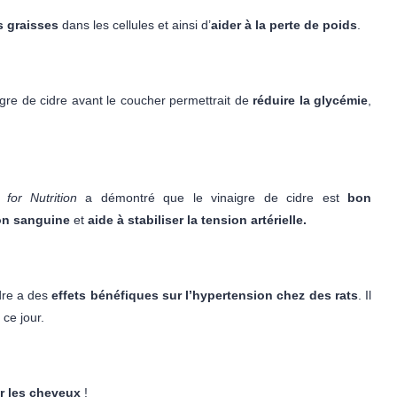
s graisses
dans les cellules et ainsi d’
aider à la perte de poids
.
re de cidre avant le coucher permettrait de
réduire la glycémie
,
for Nutrition
a démontré que le vinaigre de cidre est
bon
tion sanguine
et
aide à stabiliser la tension artérielle.
dre a des
effets bénéfiques sur l’hypertension chez des rats
. Il
ce jour.
er les cheveux
!