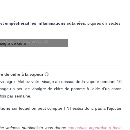
et
empêcherait les inflammations cutanées
, piqûres d’insectes,
reeDigitalPhotos.net/Naito8
re de cidre à la vapeur
🙂
 de vinaigre. Mettez votre visage au-dessus de la vapeur pendant 10
isage un peu de vinaigre de cidre de pomme à l’aide d’un coton
 fois par semaine.
ctions
sur lequel on peut compter ! N’hésitez donc pas à l’ajouter
The welness nutritionista vous donne
son astuce imparable à base