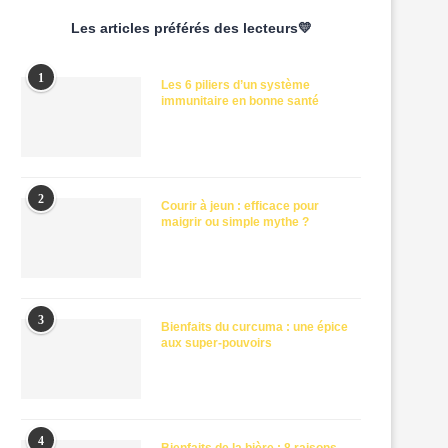
Les articles préférés des lecteurs💛
1
Les 6 piliers d’un système
immunitaire en bonne santé
2
Courir à jeun : efficace pour
maigrir ou simple mythe ?
3
Bienfaits du curcuma : une épice
aux super-pouvoirs
4