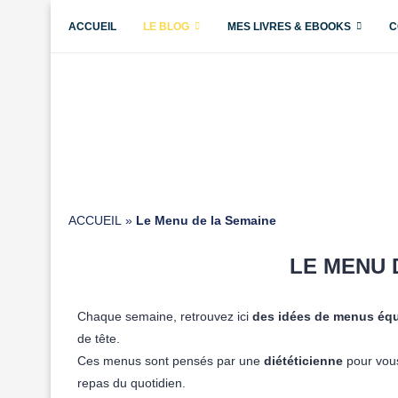
ACCUEIL
LE BLOG
MES LIVRES & EBOOKS
C
ACCUEIL
»
Le Menu de la Semaine
LE MENU 
Chaque semaine, retrouvez ici
des idées de menus équil
de tête.
Ces menus sont pensés par une
diététicienne
pour vous 
repas du quotidien.