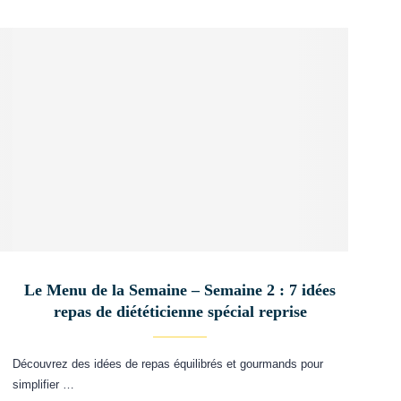
Le Menu de la Semaine – Semaine 2 : 7 idées
repas de diététicienne spécial reprise
Découvrez des idées de repas équilibrés et gourmands pour
simplifier …