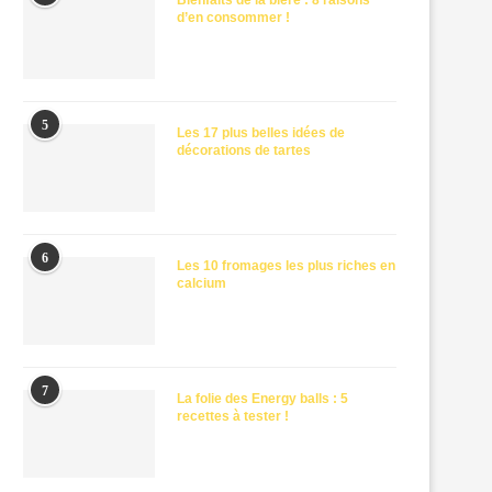
Bienfaits de la bière : 8 raisons
d’en consommer !
5
Les 17 plus belles idées de
décorations de tartes
6
Les 10 fromages les plus riches en
calcium
7
La folie des Energy balls : 5
recettes à tester !