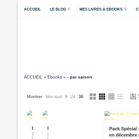
ACCUEIL
LE BLOG
MES LIVRES & EBOOKS
C
ACCUEIL
»
Ebooks
»
- par saison
Montrer
Voir tout
9
24
36
Été
Hiver
Pack Spécial
1
2
en décembre 
Produits
Produits