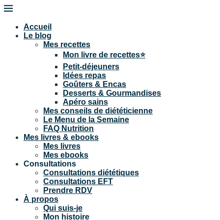
Accueil
Le blog
Mes recettes
Mon livre de recettes⭐
Petit-déjeuners
Idées repas
Goûters & Encas
Desserts & Gourmandises
Apéro sains
Mes conseils de diététicienne
Le Menu de la Semaine
FAQ Nutrition
Mes livres & ebooks
Mes livres
Mes ebooks
Consultations
Consultations diététiques
Consultations EFT
Prendre RDV
À propos
Qui suis-je
Mon histoire