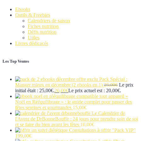
Ebooks
Outils & Freebies
Calendriers de saison
Fiches nutrition
Défis nutrition
Utiles
Livres dédicacés
Les Top Ventes
Pack Spécial :
Manger mieux en décembre (2 ebooks en 1)
25,00
€
Le prix
initial était : 25,00€.
20,00
€
Le prix actuel est : 20,00€.
«
Noël en Rééquilibrage » : le guide complet pour passer des
fêtes sereines et gourmandes
15,00
€
Le Calendrier de
l'Avent de DrBonneBouffe : 24 jours pour prendre soin de soi
et se faire du bien avant les fêtes
10,00
€
Consultations à offrir "Pack VIP"
199,00
€