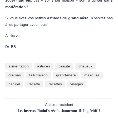
100% naturels
, ces « soins fait maison » sont à utiliser
sans
modération
!
Si vous avez vos petites
astuces de grand mère
, n’hésitez pas
à les partager avec nous!
A très vite,
Dr. BB
alimentation
astuces
beauté
cheveux
crèmes
fait-maison
grand-mère
masques
naturel
recette
recettes
visages
Article précédent
Les insectes Jimini’s révolutionneront-ils l’apéritif ?