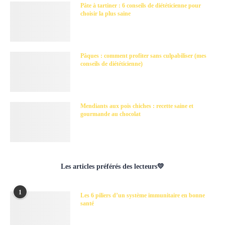
Pâte à tartiner : 6 conseils de diététicienne pour
choisir la plus saine
Pâques : comment profiter sans culpabiliser (mes
conseils de diététicienne)
Mendiants aux pois chiches : recette saine et
gourmande au chocolat
Les articles préférés des lecteurs💛
1
Les 6 piliers d’un système immunitaire en bonne
santé