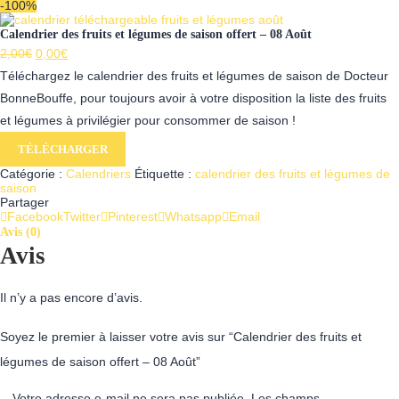
-100%
Calendrier des fruits et légumes de saison offert – 08 Août
Le
Le
2,00
€
0,00
€
prix
prix
Téléchargez le calendrier des fruits et légumes de saison de Docteur
initial
actuel
BonneBouffe, pour toujours avoir à votre disposition la liste des fruits
était :
est :
et légumes à privilégier pour consommer de saison !
2,00€.
0,00€.
TÉLÉCHARGER
Catégorie :
Calendriers
Étiquette :
calendrier des fruits et légumes de
saison
Partager
Facebook
Twitter
Pinterest
Whatsapp
Email
Avis (0)
Avis
Il n’y a pas encore d’avis.
Soyez le premier à laisser votre avis sur “Calendrier des fruits et
légumes de saison offert – 08 Août”
Votre adresse e-mail ne sera pas publiée.
Les champs