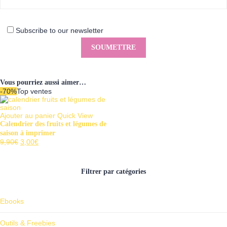
Subscribe to our newsletter
Vous pourriez aussi aimer…
-70%
Top ventes
Ajouter au panier
Quick View
Calendrier des fruits et légumes de
saison à imprimer
Le
Le
9,90
€
3,00
€
prix
prix
initial
actuel
était :
est :
Filtrer par catégories
9,90€.
3,00€.
Ebooks
Outils & Freebies