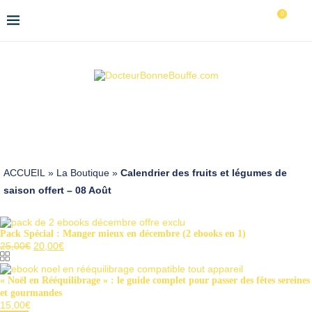
0
ACCUEIL
»
La Boutique
»
Calendrier des fruits et légumes de
saison offert – 08 Août
Pack Spécial : Manger mieux en décembre (2 ebooks en 1)
Le
Le
25,00
€
20,00
€
prix
prix
initial
actuel
était :
est :
« Noël en Rééquilibrage » : le guide complet pour passer des fêtes sereines
25,00€.
20,00€.
et gourmandes
15,00
€