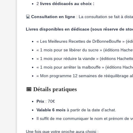
2
livres dédicacés au choix :
💻
Consultation en ligne
: La consultation se fait à dis
Livres disponibles en dédicace (sous réserve de sto
« Les Meilleures Recettes de DrBonneBouffe » (édi
« 1 mois pour se libérer du sucre » (éditions Hache
« 1 mois pour réduire la viande » (éditions Hachett
« 1 mois pour arrêter la malbouffe » (éditions Hach
« Mon programme 12 semaines de rééquilibrage alime
📅 Détails pratiques
Prix
: 70€
Valable 6 mois
à partir de la date d’achat.
Il suffit de me communiquer le nom et prénom de 
Une fois que votre proche aura choisi :