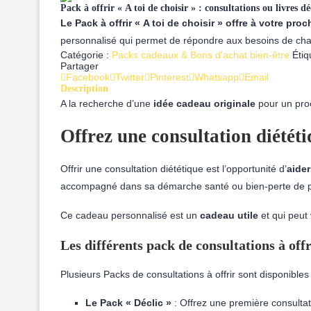
Pack à offrir « A toi de choisir » : consultations ou livres d
Le Pack à offrir « A toi de choisir » offre à votre pro
personnalisé qui permet de répondre aux besoins de chacu
Catégorie :
Packs cadeaux & Bons d'achat bien-être
Étiq
Partager
Facebook
Twitter
Pinterest
Whatsapp
Email
Description
A la recherche d’une
idée cadeau originale
pour un proc
Offrez une
consultation diété
Offrir une consultation diététique est l’opportunité d’
aide
accompagné dans sa démarche santé ou bien-perte de poids
Ce cadeau personnalisé est un
cadeau utile
et qui peut 
Les différents pack de consultations à off
Plusieurs Packs de consultations à offrir sont disponibles s
Le Pack « Déclic »
: Offrez une première consultati