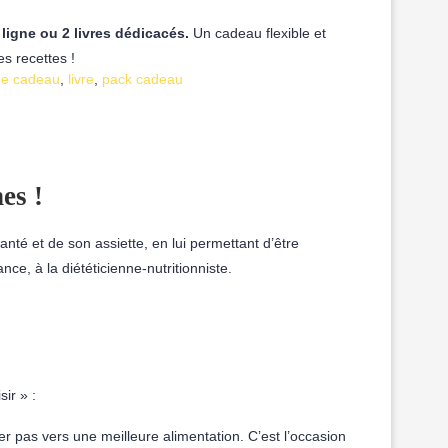
n ligne ou 2 livres dédicacés.
Un cadeau flexible et
s recettes !
ée cadeau
,
livre
,
pack cadeau
es !
nté et de son assiette, en lui permettant d’être
e, à la diététicienne-nutritionniste.
sir » :
er pas vers une meilleure alimentation. C’est l’occasion