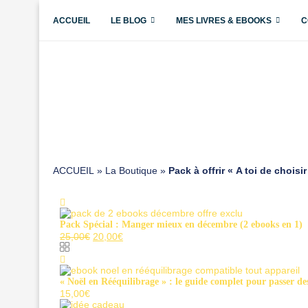
ACCUEIL
LE BLOG
MES LIVRES & EBOOKS
C
ACCUEIL
»
La Boutique
»
Pack à offrir « A toi de choisi
Pack Spécial : Manger mieux en décembre (2 ebooks en 1)
Le
Le
25,00
€
20,00
€
prix
prix
initial
actuel
était :
est :
25,00€.
20,00€.
« Noël en Rééquilibrage » : le guide complet pour passer de
15,00
€