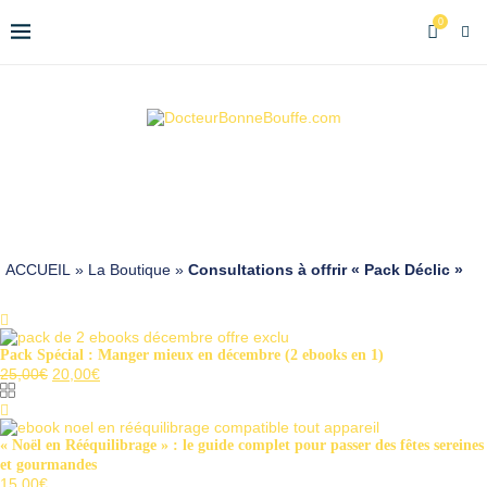
0
ACCUEIL
»
La Boutique
»
Consultations à offrir « Pack Déclic »
Pack Spécial : Manger mieux en décembre (2 ebooks en 1)
25,00
€
20,00
€
« Noël en Rééquilibrage » : le guide complet pour passer des fêtes sereines
et gourmandes
15,00
€