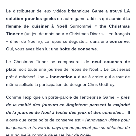
Le distributeur de jeux vidéos britannique
Game
a trouvé
LA
solution pour les geeks
ou autre game addicts qui auraient
la
flemme de cuisiner à Noël!
Surnommé
« the Christmas
Tinner »
(un jeu de mots pour « Christmas Diner » – en français
« dîner de Noël »), ce repas se déguste… dans une
conserve
.
Oui, vous avez bien lu: une
boîte de conserve
.
Le Christmas Tinner se composerait de
neuf couches de
plats
, soit toute une journée de repas de Noël… Le tout serait
prêt à mâcher! Une «
innovation »
dure à croire qui a tout de
même sollicité la participation du designer Chris Godfrey.
Comme l’explique un porte-parole de l’entreprise Game, «
près
de la moitié des joueurs en Angleterre passent la majorité
de la journée de Noël à tester des jeux et des consoles
« . Il
ajoute que cette boîte de conserve est «
l’innovation ultime pour
les joueurs à travers le pays qui ne peuvent pas se détacher de
leur nouvelle console de jeu le jour de Noël
« .