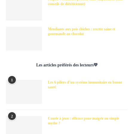
conseils de diététicienne)
Mendiants aux pois chiches : recette saine et
gourmande au chocolat
Les articles préférés des lecteurs💛
1
Les 6 piliers d’un système immunitaire en bonne
santé
2
Courir à jeun : efficace pour maigrir ou simple
mythe ?