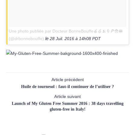
Une photo publiée par Docteur BonneBouffe🍎🍏🍌🍦🍕🍟🍔
le
(@drbonnebouffe)
28 Juil. 2016 à 14h08 PDT
Article précédent
Huile de tournesol : faut-il continuer de l’utiliser ?
Article suivant
Launch of My Gluten Free Summer 2016 : 38 days travelling
gluten-free in Italy!