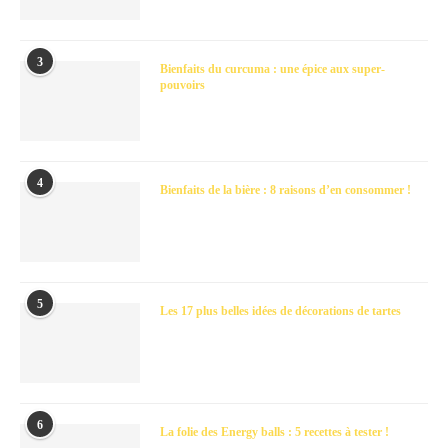
3
Bienfaits du curcuma : une épice aux super-
pouvoirs
4
Bienfaits de la bière : 8 raisons d’en consommer !
5
Les 17 plus belles idées de décorations de tartes
6
La folie des Energy balls : 5 recettes à tester !