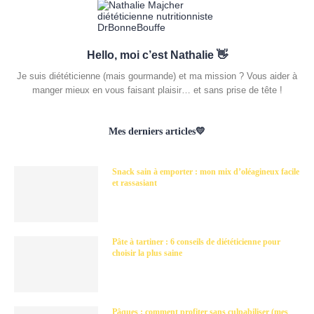
Hello, moi c’est Nathalie 👋
Je suis diététicienne (mais gourmande) et ma mission ? Vous aider à
manger mieux en vous faisant plaisir… et sans prise de tête !
Mes derniers articles💛
Snack sain à emporter : mon mix d’oléagineux facile
et rassasiant
Pâte à tartiner : 6 conseils de diététicienne pour
choisir la plus saine
Pâques : comment profiter sans culpabiliser (mes