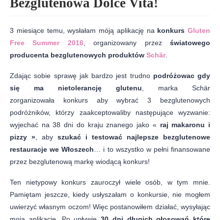
Bezglutenowa Dolce Vita!
3 miesiące temu, wysłałam móją aplikację na
konkurs
Gluten
Free Summer 2016
, organizowany przez
światowego
producenta bezglutenowych produktów
Schär
.
Zdając sobie sprawę jak bardzo jest trudno
podróżowac gdy
się ma nietolerancję glutenu
, marka Schär
zorganizowała konkurs aby wybrać 3 bezglutenowych
podróżników, którzy zaakceptowaliby następujące wyzwanie:
wyjechać na 38 dni do kraju znanego jako «
raj makaronu i
pizzy »
, aby
szukać i testować najlepsze bezglutenowe
restauracje we Włoszech
… i to wszystko w pełni finansowane
przez bezglutenową markę wiodącą konkurs!
Ten nietypowy konkurs zauroczył wiele osób, w tym mnie.
Pamiętam jeszcze, kiedy usłyszałam o konkursie, nie mogłem
uwierzyć własnym oczom! Więc postanowiłem działać, wysyłając
moją aplikację. Po upływie
30 dni długich głosowań które