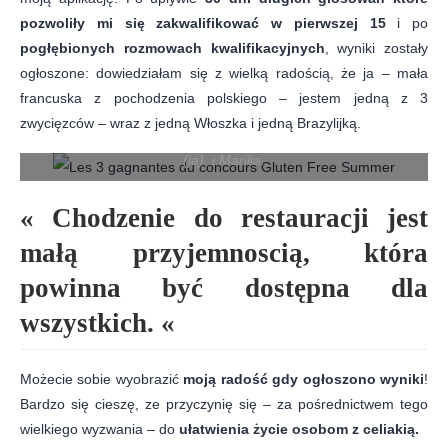
pozwoliły mi się zakwalifikować w pierwszej 15
i po
pogłębionych rozmowach kwalifikacyjnych
, wyniki zostały
ogłoszone: dowiedziałam się z wielką radością, że ja – mała
francuska z pochodzenia polskiego – jestem jedną z 3
zwycięzców – wraz z jedną Włoszka i jedną Brazylijką.
3 zwycziezyni konkursu Gluten Free Summer : Marta. Natalia
(ja) i Marilia.
« Chodzenie do restauracji jest
małą przyjemnoscią, która
powinna być dostępna dla
wszystkich. «
Możecie sobie wyobrazić
moją radość gdy ogłoszono wyniki
!
Bardzo się cieszę, ze przyczynię się – za pośrednictwem tego
wielkiego wyzwania – do
ułatwienia życie osobom z celiakią.