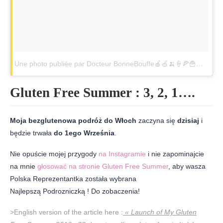
Une photo publiée par Docteur BonneBouffe🍎🍏🍌🍦🍕🍟🍔 (@drbonnebouffe)
Gluten Free Summer : 3, 2, 1….
Moja bezglutenowa podróż do Włoch
zaczyna się
dzisiaj
i
będzie trwała
do 1ego Września
.
Nie opuście mojej przygody
na Instagramie
i nie zapominajcie
na mnie
głosować na stronie Gluten Free Summer
, aby wasza
Polska Reprezentantka została wybrana
Najlepszą Podrozniczką ! Do zobaczenia!
>English version of the article here :
« Launch of My Gluten