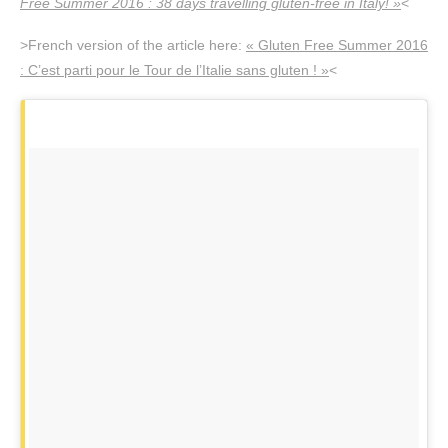
Free Summer 2016 : 38 days travelling gluten-free in Italy! »
<
>French version of the article here:
« Gluten Free Summer 2016
: C’est parti pour le Tour de l’Italie sans gluten ! »
<