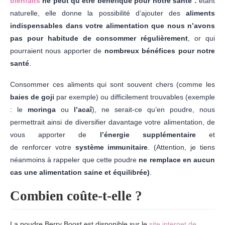
bienfaits
ne peut qu’être
bénéfique pour notre santé :
étant
naturelle, elle donne la possibilité d’ajouter des
aliments
indispensables dans votre alimentation
que nous n’avons
pas pour habitude de consommer régulièrement
, or qui
pourraient nous apporter de
nombreux bénéfices pour notre
santé
.
Consommer ces aliments qui sont souvent chers (comme les
baies de goji
par exemple) ou difficilement trouvables (exemple
: le
moringa
ou
l’acaî
), ne serait-ce qu’en poudre, nous
permettrait ainsi de diversifier davantage votre alimentation, de
vous apporter de
l’énergie supplémentaire
et
de renforcer votre
système immunitaire
. (Attention, je tiens
néanmoins à rappeler que cette poudre
ne remplace en aucun
cas une alimentation saine et équilibrée)
.
Combien coûte-t-elle ?
La poudre Berry Boost est disponible sur le
site internet de