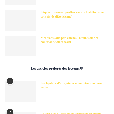
Pâques : comment profiter sans culpabiliser (mes
conseils de diététicienne)
Mendiants aux pois chiches : recette saine et
gourmande au chocolat
Les articles préférés des lecteurs💛
1
Les 6 piliers d’un système immunitaire en bonne
santé
2
Courir à jeun : efficace pour maigrir ou simple