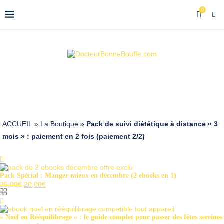
0
ACCUEIL
»
La Boutique
»
Pack de suivi diététique à distance « 3
mois » : paiement en 2 fois (paiement 2/2)
Pack Spécial : Manger mieux en décembre (2 ebooks en 1)
Le
Le
25,00
€
20,00
€
prix
prix
initial
actuel
était :
est :
25,00€.
20,00€.
« Noël en Rééquilibrage » : le guide complet pour passer des fêtes sereines