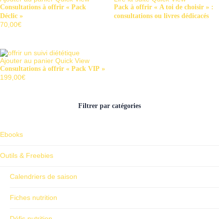
(paiement
Consultations à offrir « Pack
Pack à offrir « A toi de choisir » :
2/2)
Déclic »
consultations ou livres dédicacés
70,00
€
Ajouter au panier
Quick View
Consultations à offrir « Pack VIP »
199,00
€
Filtrer par catégories
Ebooks
Outils & Freebies
Calendriers de saison
Fiches nutrition
Défis nutrition