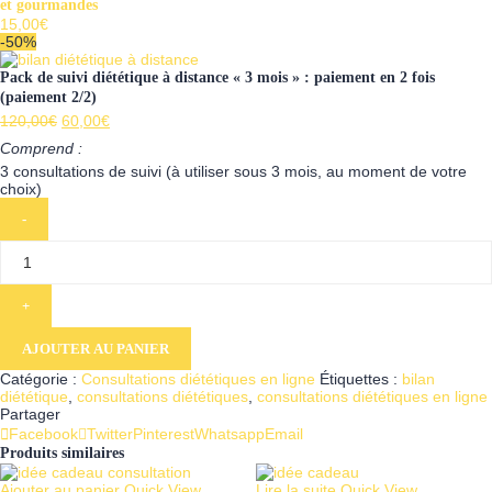
et gourmandes
15,00
€
-50%
Pack de suivi diététique à distance « 3 mois » : paiement en 2 fois
(paiement 2/2)
Le
Le
120,00
€
60,00
€
prix
prix
Comprend :
3 consultations de suivi (à utiliser sous 3 mois, au moment de votre
initial
actuel
choix)
était :
est :
quantité
de
120,00€.
60,00€.
Pack
de
suivi
diététique
à
distance
«
AJOUTER AU PANIER
3
Catégorie :
Consultations diététiques en ligne
Étiquettes :
bilan
mois
diététique
,
consultations diététiques
,
consultations diététiques en ligne
»
Partager
:
Facebook
paiement
Twitter
Pinterest
Whatsapp
Email
en
Produits similaires
2
fois
Ajouter au panier
Quick View
Lire la suite
Quick View