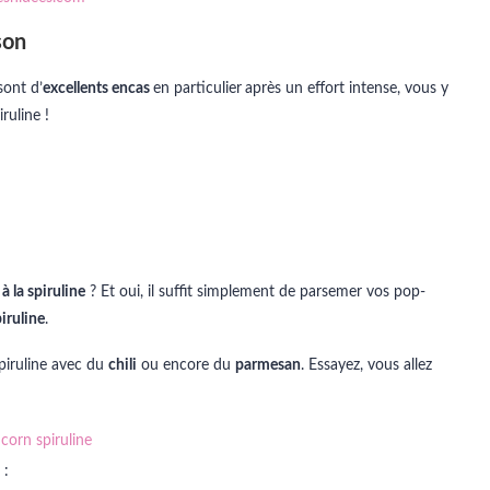
son
 sont d’
excellents encas
en particulier
après un effort intense, vous y
ruline !
 la spiruline
? Et oui, il suffit simplement de parsemer vos pop-
piruline
.
piruline avec du
chili
ou encore du
parmesan
. Essayez, vous allez
 :