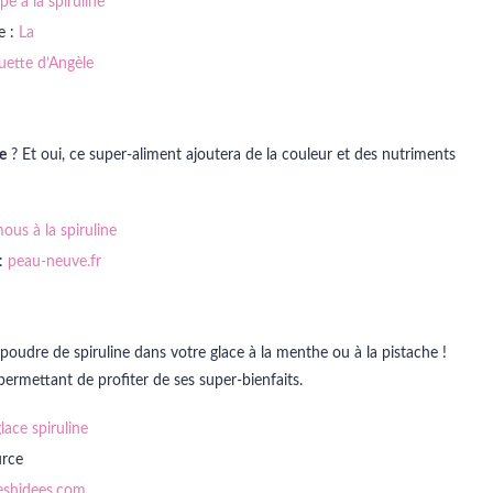
e :
La
uette d’Angèle
e
? Et oui, ce super-aliment ajoutera de la couleur et des nutriments
 :
peau-neuve.fr
poudre de spiruline dans votre glace à la menthe ou à la pistache !
 permettant de profiter de ses super-bienfaits.
rce
eshidees.com