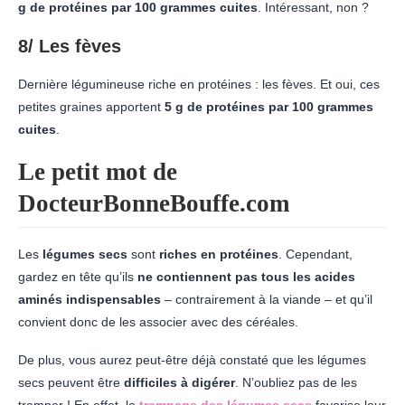
g de protéines par 100 grammes cuites
. Intéressant, non ?
8/ Les fèves
Dernière légumineuse riche en protéines : les fèves. Et oui, ces
petites graines apportent
5 g de protéines par 100 grammes
cuites
.
Le petit mot de
DocteurBonneBouffe.com
Les
légumes secs
sont
riches en protéines
. Cependant,
gardez en tête qu’ils
ne contiennent pas tous les acides
aminés indispensables
– contrairement à la viande – et qu’il
convient donc de les associer avec des céréales.
De plus, vous aurez peut-être déjà constaté que les légumes
secs peuvent être
difficiles à digérer
. N’oubliez pas de les
tremper ! En effet, le
trempage des légumes secs
favorise leur