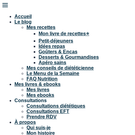
Accueil
Le blog
Mes recettes
Mon livre de recettes⭐
Petit-déjeuners
Idées repas
Goûters & Encas
Desserts & Gourmandises
Apéro sains
Mes conseils de diététicienne
Le Menu de la Semaine
FAQ Nutrition
Mes livres & ebooks
Mes livres
Mes ebooks
Consultations
Consultations diététiques
Consultations EFT
Prendre RDV
À propos
Qui suis-je
Mon histoire