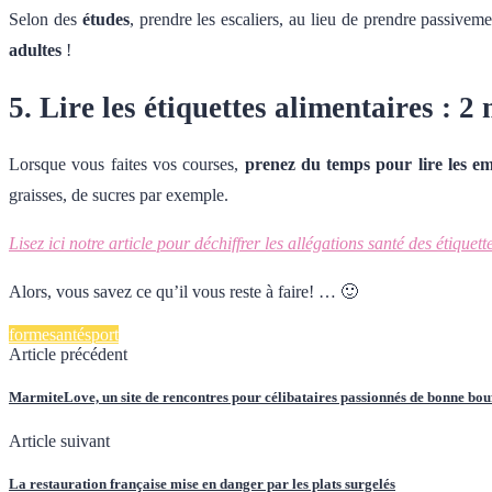
Selon des
études
, prendre les escaliers, au lieu de prendre passiveme
adultes
!
5. Lire les étiquettes alimentaires : 2
Lorsque vous faites vos courses,
prenez du temps pour lire les em
graisses, de sucres par exemple.
Lisez ici notre article pour déchiffrer les allégations santé des étiquett
Alors, vous savez ce qu’il vous reste à faire! … 🙂
forme
santé
sport
Article précédent
MarmiteLove, un site de rencontres pour célibataires passionnés de bonne bouf
Article suivant
La restauration française mise en danger par les plats surgelés