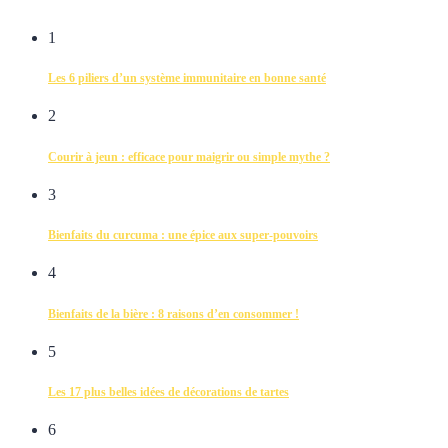
1
Les 6 piliers d’un système immunitaire en bonne santé
2
Courir à jeun : efficace pour maigrir ou simple mythe ?
3
Bienfaits du curcuma : une épice aux super-pouvoirs
4
Bienfaits de la bière : 8 raisons d’en consommer !
5
Les 17 plus belles idées de décorations de tartes
6