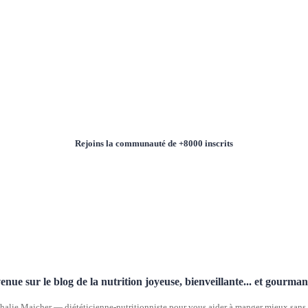
Rejoins la communauté de +8000 inscrits
enue sur le blog de la nutrition joyeuse, bienveillante... et gourma
halie Majcher — diététicienne-nutritionniste pour vous aider à manger mieux sans p