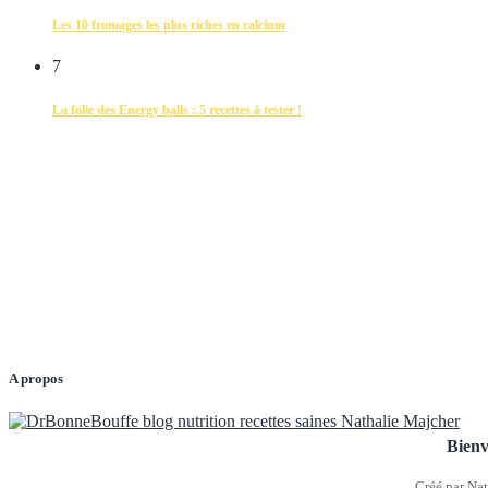
Les 10 fromages les plus riches en calcium
7
La folie des Energy balls : 5 recettes à tester !
A propos
Bienv
Créé par Nat