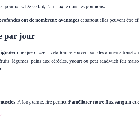
es poumons. De ce fait, l’air stagne dans les poumons.
 profondes ont de nombreux avantages
et surtout elles peuvent être e
e par jour
rignoter
quelque chose – cela tombe souvent sur des aliments transform
 fruits, légumes, pains aux céréales, yaourt ou petit sandwich fait m
!
 muscles
. A long terme, rire permet d
’améliorer notre flux sanguin et 
»