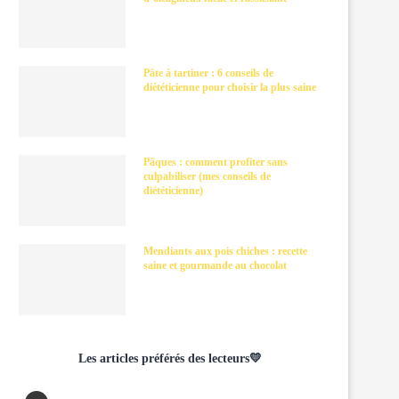
Pâte à tartiner : 6 conseils de
diététicienne pour choisir la plus saine
Pâques : comment profiter sans
culpabiliser (mes conseils de
diététicienne)
Mendiants aux pois chiches : recette
saine et gourmande au chocolat
Les articles préférés des lecteurs💛