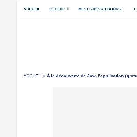
ACCUEIL
LE BLOG
MES LIVRES & EBOOKS
C
ACCUEIL
»
À la découverte de Jow, l’application (gratu