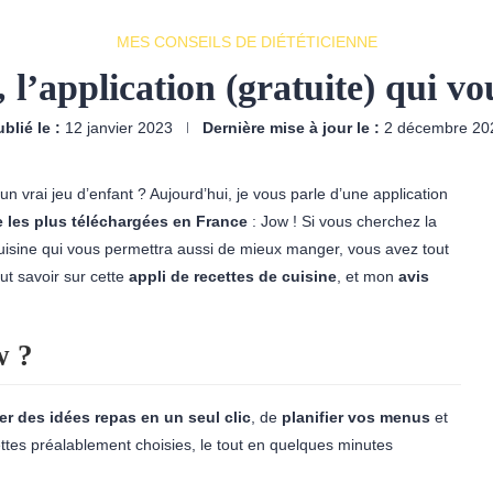
MES CONSEILS DE DIÉTÉTICIENNE
 l’application (gratuite) qui vo
blié le :
12 janvier 2023
Dernière mise à jour le :
2 décembre 20
un vrai jeu d’enfant ? Aujourd’hui, je vous parle d’une application
e
les plus téléchargées en France
: Jow ! Si vous cherchez la
cuisine qui vous permettra aussi de mieux manger, vous avez tout
out savoir sur cette
appli de recettes
de
cuisine
, et mon
avis
w ?
er des idées repas en un seul clic
, de
planifier vos
menus
et
ttes préalablement choisies, le tout en quelques minutes