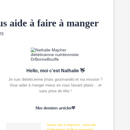
us aide à faire à manger
25
Hello, moi c’est Nathalie 👋
Je suis diététicienne (mais gourmande) et ma mission ?
Vous aider à manger mieux en vous faisant plaisir… et
sans prise de tête !
Mes derniers articles💛
Snack sain à emporter : mon mix
d’oléagineux facile et rassasiant