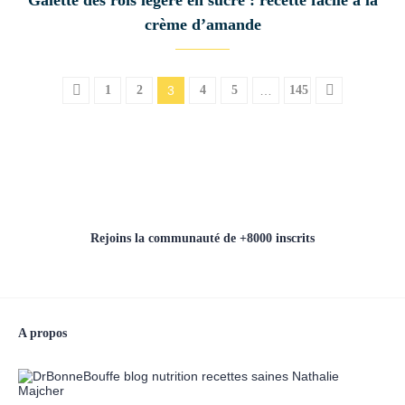
Galette des rois légère en sucre : recette facile à la
crème d’amande
1
2
3
4
5
…
145
Rejoins la communauté de +8000 inscrits
A propos