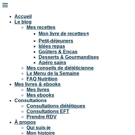
Accueil
Le blog
Mes recettes
Mon livre de recettes⭐
Petit-déjeuners
Idées repas
Goûters & Encas
Desserts & Gourmandises
Apéro sains
Mes conseils de diététicienne
Le Menu de la Semaine
FAQ Nutrition
Mes livres & ebooks
Mes livres
Mes ebooks
Consultations
Consultations diététiques
Consultations EFT
Prendre RDV
À propos
Qui suis-je
Mon histoire