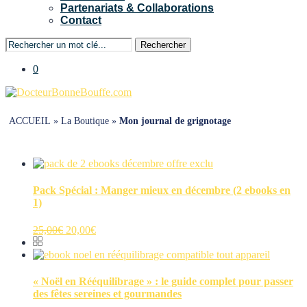
Partenariats & Collaborations
Contact
Rechercher
0
ACCUEIL
»
La Boutique
»
Mon journal de grignotage
Pack Spécial : Manger mieux en décembre (2 ebooks en
1)
Le
Le
25,00
€
20,00
€
prix
prix
initial
actuel
était :
est :
25,00€.
20,00€.
« Noël en Rééquilibrage » : le guide complet pour passer
des fêtes sereines et gourmandes