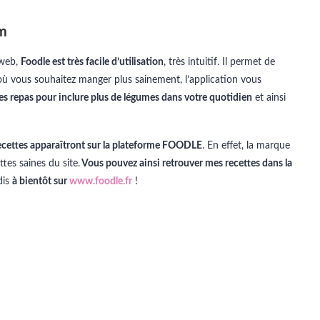
om
 web,
Foodle est très facile d’utilisation
, très intuitif. Il permet de
 où vous souhaitez manger plus sainement, l’application vous
es repas pour inclure plus de légumes dans votre quotidien
et ainsi
ecettes apparaîtront sur la plateforme FOODLE
. En effet, la marque
es saines du site.
Vous pouvez ainsi retrouver mes recettes dans la
dis
à bientôt sur
www.foodle.fr
!