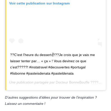
Voir cette publication sur Instagram
??C’est l’heure du dessert✌!??Je crois que je vais me
laisser tenter par… « ça » ! Vous devinez ce que
c’est?????! #instatravel #decouvertes #portugal
#lisbonne #pasteisdenata #pasteldenata
Une publication partagée par
Docteur BonneBouffe ?????✌
(@dr
D’autres suggestions d’idées pour trouver de l’inspiration ?
Laissez un commentaire !