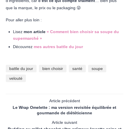
d’ingrédients, car
c’est ce qui compte vraiment
… bien plus
que la marque, le prix ou le packaging 😜
Pour aller plus loin :
Lisez
mon article
« Comment bien choisir sa soupe du
supermarché »
Découvrez
mes autres battle du jour
battle du jour
bien choisir
santé
soupe
velouté
Article précédent
Le Wrap Omelette : ma version revisitée équilibrée et
gourmande de diététicienne
Article suivant
Pudding au millet chocolat ultra crémeux (recette saine et