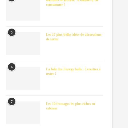
Bienfaits de la bière : 8 raisons d’en
consommer !
5
Les 17 plus belles idées de décorations
de tartes
6
La folie des Energy balls : 5 recettes à
tester !
7
Les 10 fromages les plus riches en
calcium