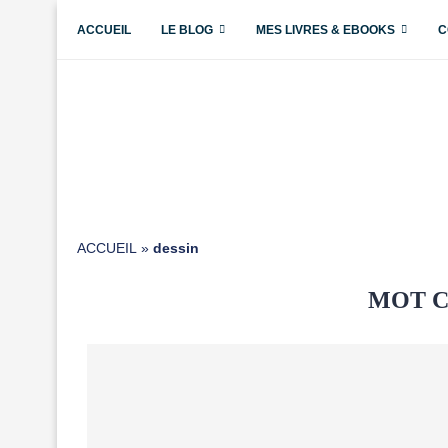
ACCUEIL
LE BLOG
MES LIVRES & EBOOKS
C
ACCUEIL
»
dessin
MOT C