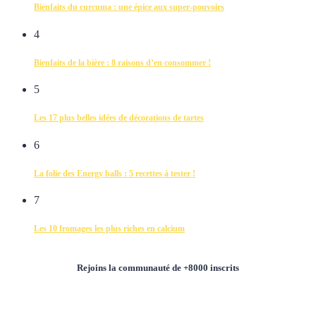
Bienfaits du curcuma : une épice aux super-pouvoirs
4
Bienfaits de la bière : 8 raisons d’en consommer !
5
Les 17 plus belles idées de décorations de tartes
6
La folie des Energy balls : 5 recettes à tester !
7
Les 10 fromages les plus riches en calcium
Rejoins la communauté de +8000 inscrits