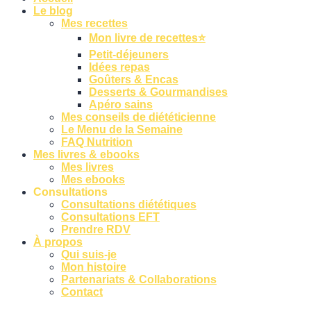
Le blog
Mes recettes
Mon livre de recettes⭐
Petit-déjeuners
Idées repas
Goûters & Encas
Desserts & Gourmandises
Apéro sains
Mes conseils de diététicienne
Le Menu de la Semaine
FAQ Nutrition
Mes livres & ebooks
Mes livres
Mes ebooks
Consultations
Consultations diététiques
Consultations EFT
Prendre RDV
À propos
Qui suis-je
Mon histoire
Partenariats & Collaborations
Contact