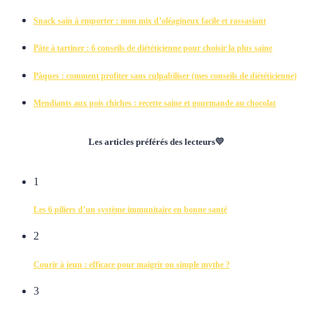
Snack sain à emporter : mon mix d’oléagineux facile et rassasiant
Pâte à tartiner : 6 conseils de diététicienne pour choisir la plus saine
Pâques : comment profiter sans culpabiliser (mes conseils de diététicienne)
Mendiants aux pois chiches : recette saine et gourmande au chocolat
Les articles préférés des lecteurs💛
1
Les 6 piliers d’un système immunitaire en bonne santé
2
Courir à jeun : efficace pour maigrir ou simple mythe ?
3