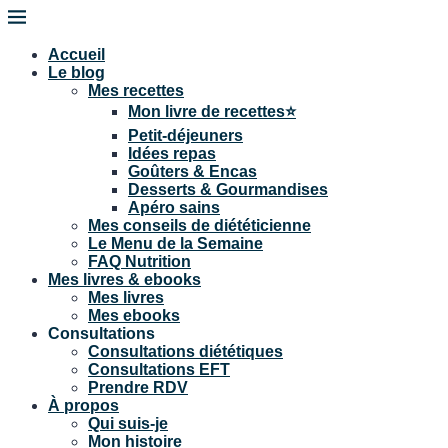
Accueil
Le blog
Mes recettes
Mon livre de recettes⭐
Petit-déjeuners
Idées repas
Goûters & Encas
Desserts & Gourmandises
Apéro sains
Mes conseils de diététicienne
Le Menu de la Semaine
FAQ Nutrition
Mes livres & ebooks
Mes livres
Mes ebooks
Consultations
Consultations diététiques
Consultations EFT
Prendre RDV
À propos
Qui suis-je
Mon histoire