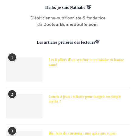
Hello, je suis Nathalie 👋
Diététicienne-nutritionniste & fondatrice
de
DocteurBonneBouffe.com
.
Les articles préférés des lecteurs💛
1
Les 6 piliers d’un système immunitaire en bonne
santé
2
Courir à jeun : efficace pour maigrir ou simple
mythe ?
3
Bienfaits du curcuma : une épice aux super-