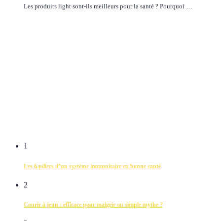
Les produits light sont-ils meilleurs pour la santé ? Pourquoi …
1
Les 6 piliers d’un système immunitaire en bonne santé
2
Courir à jeun : efficace pour maigrir ou simple mythe ?