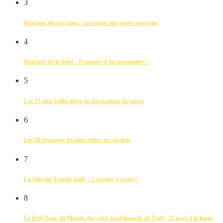
3
Bienfaits du curcuma : une épice aux super-pouvoirs
4
Bienfaits de la bière : 8 raisons d’en consommer !
5
Les 17 plus belles idées de décorations de tartes
6
Les 10 fromages les plus riches en calcium
7
La folie des Energy balls : 5 recettes à tester !
8
Le Petit Tour du Monde des plats traditionnels de Noël : 25 pays à la loupe