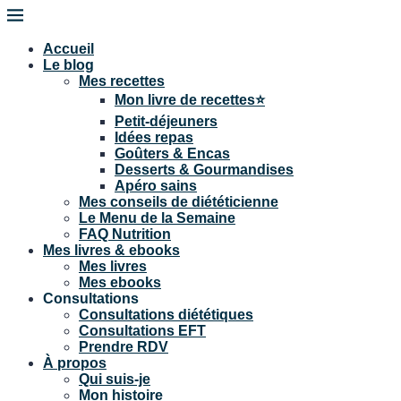
Accueil
Le blog
Mes recettes
Mon livre de recettes⭐
Petit-déjeuners
Idées repas
Goûters & Encas
Desserts & Gourmandises
Apéro sains
Mes conseils de diététicienne
Le Menu de la Semaine
FAQ Nutrition
Mes livres & ebooks
Mes livres
Mes ebooks
Consultations
Consultations diététiques
Consultations EFT
Prendre RDV
À propos
Qui suis-je
Mon histoire