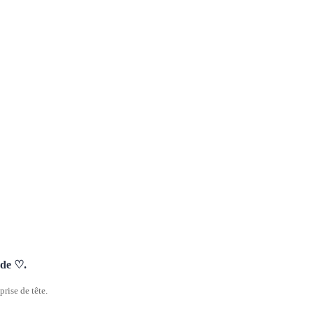
nde ♡.
rise de tête.