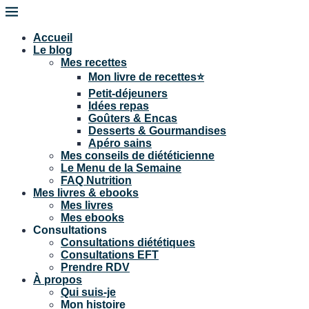
Accueil
Le blog
Mes recettes
Mon livre de recettes⭐
Petit-déjeuners
Idées repas
Goûters & Encas
Desserts & Gourmandises
Apéro sains
Mes conseils de diététicienne
Le Menu de la Semaine
FAQ Nutrition
Mes livres & ebooks
Mes livres
Mes ebooks
Consultations
Consultations diététiques
Consultations EFT
Prendre RDV
À propos
Qui suis-je
Mon histoire