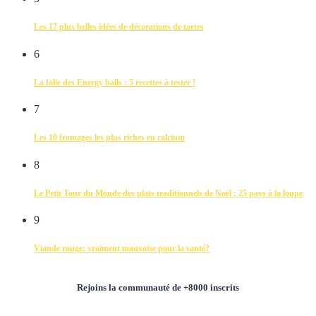
Les 17 plus belles idées de décorations de tartes
6
La folie des Energy balls : 5 recettes à tester !
7
Les 10 fromages les plus riches en calcium
8
Le Petit Tour du Monde des plats traditionnels de Noël : 25 pays à la loupe
9
Viande rouge: vraiment mauvaise pour la santé?
Rejoins la communauté de +8000 inscrits