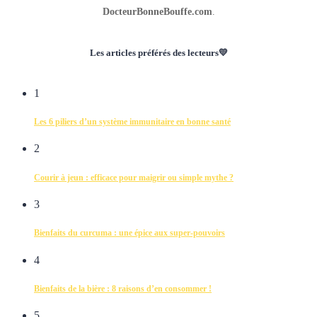
DocteurBonneBouffe.com
.
Les articles préférés des lecteurs💛
1
Les 6 piliers d’un système immunitaire en bonne santé
2
Courir à jeun : efficace pour maigrir ou simple mythe ?
3
Bienfaits du curcuma : une épice aux super-pouvoirs
4
Bienfaits de la bière : 8 raisons d’en consommer !
5