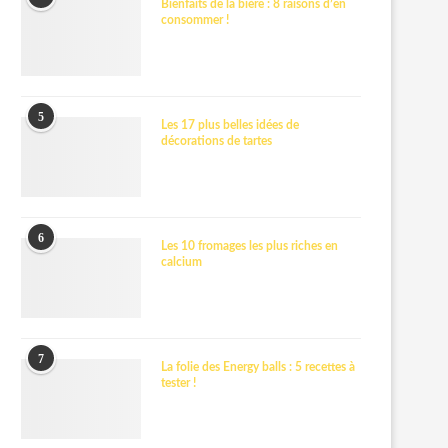
Bienfaits de la bière : 8 raisons d’en
consommer !
5
Les 17 plus belles idées de
décorations de tartes
6
Les 10 fromages les plus riches en
calcium
7
La folie des Energy balls : 5 recettes à
tester !