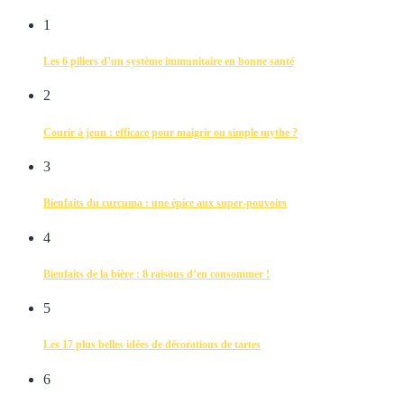
1
Les 6 piliers d’un système immunitaire en bonne santé
2
Courir à jeun : efficace pour maigrir ou simple mythe ?
3
Bienfaits du curcuma : une épice aux super-pouvoirs
4
Bienfaits de la bière : 8 raisons d’en consommer !
5
Les 17 plus belles idées de décorations de tartes
6