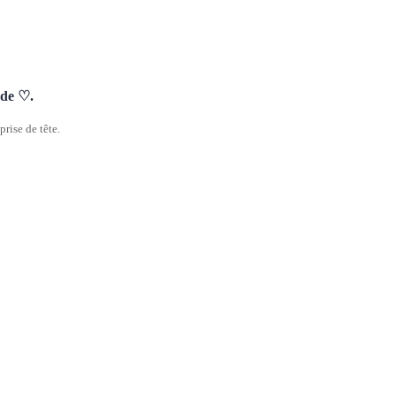
nde ♡.
rise de tête.