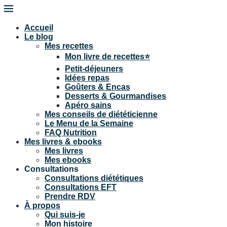
Accueil
Le blog
Mes recettes
Mon livre de recettes⭐
Petit-déjeuners
Idées repas
Goûters & Encas
Desserts & Gourmandises
Apéro sains
Mes conseils de diététicienne
Le Menu de la Semaine
FAQ Nutrition
Mes livres & ebooks
Mes livres
Mes ebooks
Consultations
Consultations diététiques
Consultations EFT
Prendre RDV
À propos
Qui suis-je
Mon histoire