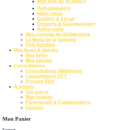
Mon livre de recettes⭐
Petit-déjeuners
Idées repas
Goûters & Encas
Desserts & Gourmandises
Apéro sains
Mes conseils de diététicienne
Le Menu de la Semaine
FAQ Nutrition
Mes livres & ebooks
Mes livres
Mes ebooks
Consultations
Consultations diététiques
Consultations EFT
Prendre RDV
À propos
Qui suis-je
Mon histoire
Partenariats & Collaborations
Contact
Mon Panier
Fermer