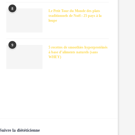
8
Le Petit Tour du Monde des plats
traditionnels de Noël : 25 pays à la
loupe
9
5 recettes de smoothies hyperprotéinés
à base d’aliments naturels (sans
WHEY)
Suivre la diététicienne