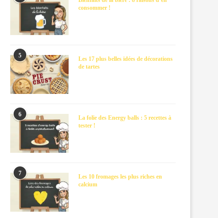
Bienfaits de la bière : 8 raisons d’en
consommer !
5
Les 17 plus belles idées de décorations
de tartes
6
La folie des Energy balls : 5 recettes à
tester !
7
Les 10 fromages les plus riches en
calcium