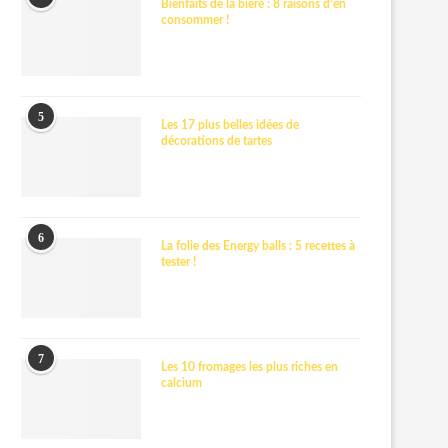
Bienfaits de la bière : 8 raisons d’en
consommer !
5
Les 17 plus belles idées de
décorations de tartes
6
La folie des Energy balls : 5 recettes à
tester !
7
Les 10 fromages les plus riches en
calcium