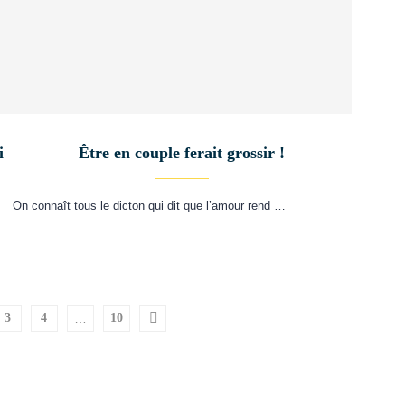
i
Être en couple ferait grossir !
On connaît tous le dicton qui dit que l’amour rend …
3
4
…
10