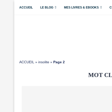
ACCUEIL
LE BLOG
MES LIVRES & EBOOKS
C
ACCUEIL
»
insolite
»
Page 2
MOT CL