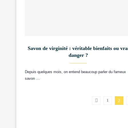
Savon de virginité : véritable bienfaits ou vra
danger ?
Depuis quelques mois, on entend beaucoup parler du fameux
savon …
1
2