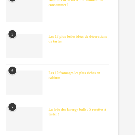
Bienfaits de la bière : 8 raisons d’en
consommer !
5
Les 17 plus belles idées de décorations
de tartes
6
Les 10 fromages les plus riches en
calcium
7
La folie des Energy balls : 5 recettes à
tester !