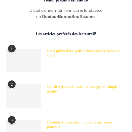
Hello, je suis Nathalie 👋
Diététicienne-nutritionniste & fondatrice
de
DocteurBonneBouffe.com
.
Les articles préférés des lecteurs💛
1
Les 6 piliers d’un système immunitaire en bonne
santé
2
Courir à jeun : efficace pour maigrir ou simple
mythe ?
3
Bienfaits du curcuma : une épice aux super-
pouvoirs