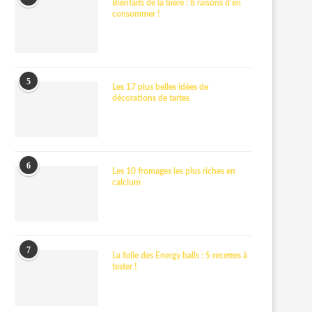
Bienfaits de la bière : 8 raisons d’en
consommer !
5
Les 17 plus belles idées de
décorations de tartes
6
Les 10 fromages les plus riches en
calcium
7
La folie des Energy balls : 5 recettes à
tester !