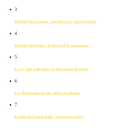
3
Bienfaits du curcuma : une épice aux super-pouvoirs
4
Bienfaits de la bière : 8 raisons d’en consommer !
5
Les 17 plus belles idées de décorations de tartes
6
Les 10 fromages les plus riches en calcium
7
La folie des Energy balls : 5 recettes à tester !