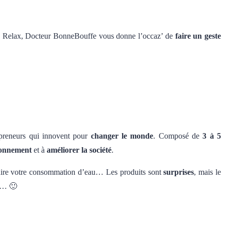
 Relax, Docteur BonneBouffe vous donne l’occaz’ de
faire un geste
preneurs qui innovent pour
changer le monde
. Composé de
3 à 5
ronnement
et à
améliorer la société
.
réduire votre consommation d’eau… Les produits sont
surprises
, mais le
ûr… 🙂