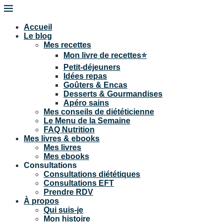
Accueil
Le blog
Mes recettes
Mon livre de recettes⭐
Petit-déjeuners
Idées repas
Goûters & Encas
Desserts & Gourmandises
Apéro sains
Mes conseils de diététicienne
Le Menu de la Semaine
FAQ Nutrition
Mes livres & ebooks
Mes livres
Mes ebooks
Consultations
Consultations diététiques
Consultations EFT
Prendre RDV
À propos
Qui suis-je
Mon histoire