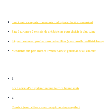
Snack sain à emporter : mon mix d’oléagineux facile et rassasiant
Pâte à tartiner : 6 conseils de diététicienne pour choisir la plus saine
Pâques : comment profiter sans culpabiliser (mes conseils de diététicienne)
Mendiants aux pois chiches : recette saine et gourmande au chocolat
1
Les 6 piliers d’un système immunitaire en bonne santé
2
Courir à jeun : efficace pour maigrir ou simple mythe ?