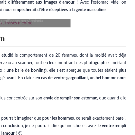
drait différemment aux images d’amour
! Avec l’estomac vide, on
ui
nous empêcherait d’être réceptives à la gente masculine
.
igitalPhotos.net/Apolonia
on
 a étudié le comportement de 20 femmes, dont la moitié avait déjà
 cerveau au scanner, tout en leur montrant des photographies mettant
 : une balle de bowling), elle s’est aperçue que toutes étaient
plus
gé avant. En clair :
en cas de ventre gargouillant, un bel homme nous
 plus concentrée sur son
envie de remplir son estomac
, que quand elle
n pourrait imaginer que pour
les hommes
, ce serait exactement pareil.
 en conclusion, je ne pourrais dire qu’une chose : ayez le
ventre rempli
 l’amour
! 🙂