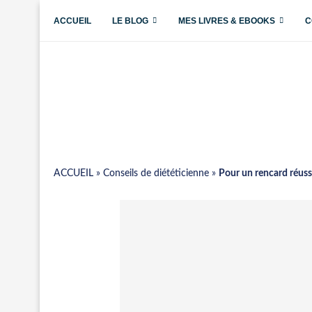
ACCUEIL
LE BLOG
MES LIVRES & EBOOKS
C
ACCUEIL
»
Conseils de diététicienne
»
Pour un rencard réuss