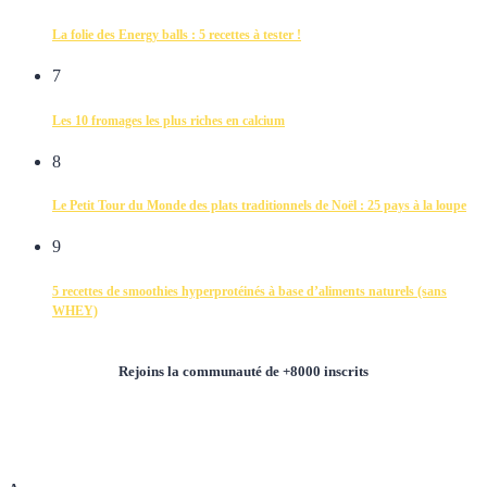
La folie des Energy balls : 5 recettes à tester !
7
Les 10 fromages les plus riches en calcium
8
Le Petit Tour du Monde des plats traditionnels de Noël : 25 pays à la loupe
9
5 recettes de smoothies hyperprotéinés à base d’aliments naturels (sans
WHEY)
Rejoins la communauté de +8000 inscrits