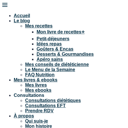
Accueil
Le blog
Mes recettes
Mon livre de recettes⭐
Petit-déjeuners
Idées repas
Goûters & Encas
Desserts & Gourmandises
Apéro sains
Mes conseils de diététicienne
Le Menu de la Semaine
FAQ Nutrition
Mes livres & ebooks
Mes livres
Mes ebooks
Consultations
Consultations diététiques
Consultations EFT
Prendre RDV
À propos
Qui suis-je
Mon histoire