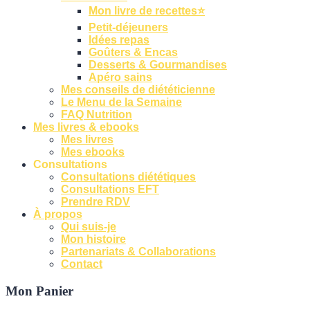
Mon livre de recettes⭐
Petit-déjeuners
Idées repas
Goûters & Encas
Desserts & Gourmandises
Apéro sains
Mes conseils de diététicienne
Le Menu de la Semaine
FAQ Nutrition
Mes livres & ebooks
Mes livres
Mes ebooks
Consultations
Consultations diététiques
Consultations EFT
Prendre RDV
À propos
Qui suis-je
Mon histoire
Partenariats & Collaborations
Contact
Mon Panier