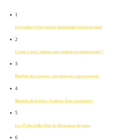
1
Les 6 piliers d’un système immunitaire en bonne santé
2
Courir à jeun : efficace pour maigrir ou simple mythe ?
3
Bienfaits du curcuma : une épice aux super-pouvoirs
4
Bienfaits de la bière : 8 raisons d’en consommer !
5
Les 17 plus belles idées de décorations de tartes
6