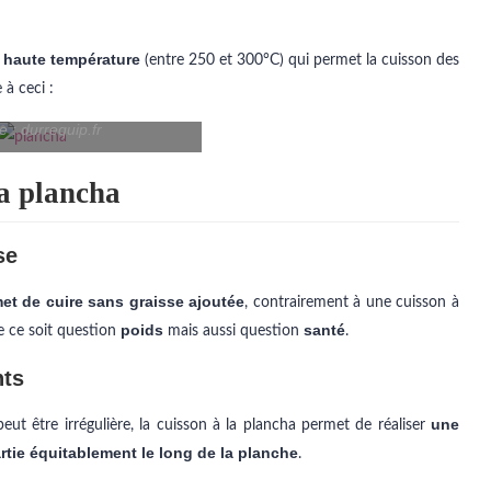
 haute température
(entre 250 et 300°C) qui permet la cuisson des
 à ceci :
e : durrequip.fr
la plancha
se
et de cuire sans graisse ajoutée
, contrairement à une cuisson à
poids
santé
e ce soit question
mais aussi question
.
nts
une
ut être irrégulière, la cuisson à la plancha permet de réaliser
artie équitablement le long de la planche
.