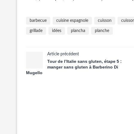
barbecue
cuisine espagnole
cuisson
cuisso
grillade
idées
plancha
planche
Article précédent
Tour de l’Italie sans gluten, étape 5 :
manger sans gluten à Barberino Di
Mugello