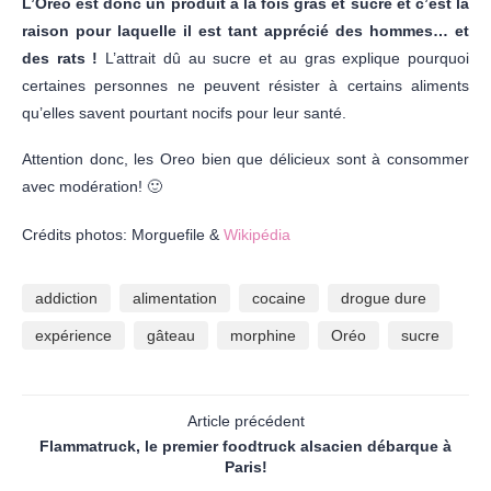
L’Oreo est donc un produit à la fois gras et sucré et c’est la
raison pour laquelle il est tant apprécié des hommes… et
des rats !
L’attrait dû au sucre et au gras explique pourquoi
certaines personnes ne peuvent résister à certains aliments
qu’elles savent pourtant nocifs pour leur santé.
Attention donc, les Oreo bien que délicieux sont à consommer
avec modération! 🙂
Crédits photos: Morguefile &
Wikipédia
addiction
alimentation
cocaine
drogue dure
expérience
gâteau
morphine
Oréo
sucre
Article précédent
Flammatruck, le premier foodtruck alsacien débarque à
Paris!