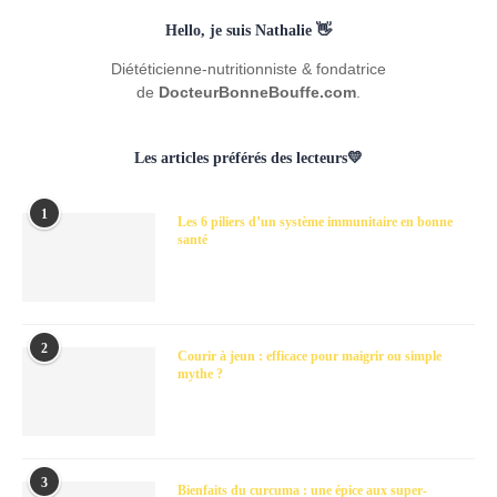
Hello, je suis Nathalie 👋
Diététicienne-nutritionniste & fondatrice
de
DocteurBonneBouffe.com
.
Les articles préférés des lecteurs💛
1
Les 6 piliers d’un système immunitaire en bonne
santé
2
Courir à jeun : efficace pour maigrir ou simple
mythe ?
3
Bienfaits du curcuma : une épice aux super-