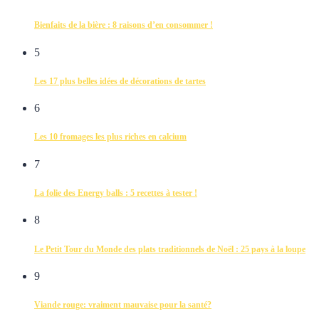
Bienfaits de la bière : 8 raisons d’en consommer !
5
Les 17 plus belles idées de décorations de tartes
6
Les 10 fromages les plus riches en calcium
7
La folie des Energy balls : 5 recettes à tester !
8
Le Petit Tour du Monde des plats traditionnels de Noël : 25 pays à la loupe
9
Viande rouge: vraiment mauvaise pour la santé?