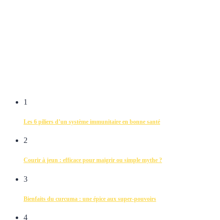
1
Les 6 piliers d’un système immunitaire en bonne santé
2
Courir à jeun : efficace pour maigrir ou simple mythe ?
3
Bienfaits du curcuma : une épice aux super-pouvoirs
4