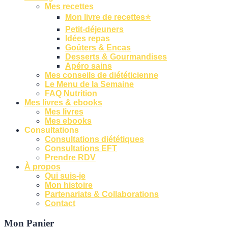
Mes recettes
Mon livre de recettes⭐
Petit-déjeuners
Idées repas
Goûters & Encas
Desserts & Gourmandises
Apéro sains
Mes conseils de diététicienne
Le Menu de la Semaine
FAQ Nutrition
Mes livres & ebooks
Mes livres
Mes ebooks
Consultations
Consultations diététiques
Consultations EFT
Prendre RDV
À propos
Qui suis-je
Mon histoire
Partenariats & Collaborations
Contact
Mon Panier