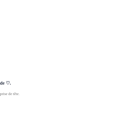
nde ♡.
rise de tête.