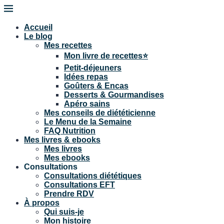
Accueil
Le blog
Mes recettes
Mon livre de recettes⭐
Petit-déjeuners
Idées repas
Goûters & Encas
Desserts & Gourmandises
Apéro sains
Mes conseils de diététicienne
Le Menu de la Semaine
FAQ Nutrition
Mes livres & ebooks
Mes livres
Mes ebooks
Consultations
Consultations diététiques
Consultations EFT
Prendre RDV
À propos
Qui suis-je
Mon histoire