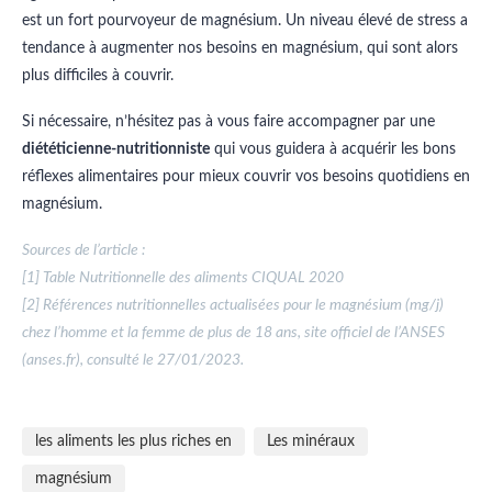
est un fort pourvoyeur de magnésium. Un niveau élevé de stress a
tendance à augmenter nos besoins en magnésium, qui sont alors
plus difficiles à couvrir.
Si nécessaire, n’hésitez pas à vous faire accompagner par une
diététicienne-nutritionniste
qui vous guidera à acquérir les bons
réflexes alimentaires pour mieux couvrir vos besoins quotidiens en
magnésium.
Sources de l’article :
[1] Table Nutritionnelle des aliments CIQUAL 2020
[2] Références nutritionnelles actualisées pour le magnésium (mg/j)
chez l’homme et la femme de plus de 18 ans, site officiel de l’ANSES
(anses.fr), consulté le 27/01/2023.
les aliments les plus riches en
Les minéraux
magnésium