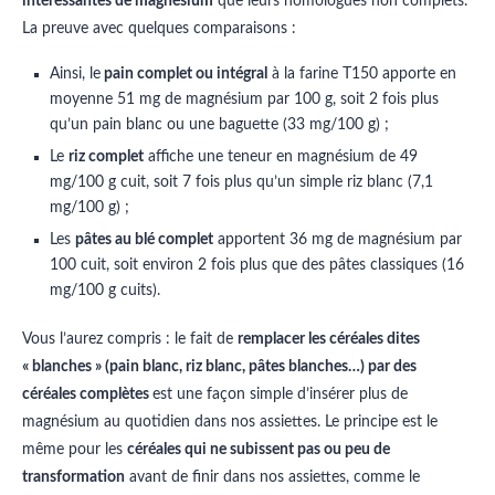
intéressantes de magnésium
que leurs homologues non complets.
La preuve avec quelques comparaisons :
Ainsi, le
pain complet ou intégral
à la farine T150 apporte en
moyenne 51 mg de magnésium par 100 g, soit 2 fois plus
qu’un pain blanc ou une baguette (33 mg/100 g) ;
Le
riz complet
affiche une teneur en magnésium de 49
mg/100 g cuit, soit 7 fois plus qu’un simple riz blanc (7,1
mg/100 g) ;
Les
pâtes au blé complet
apportent 36 mg de magnésium par
100 cuit, soit environ 2 fois plus que des pâtes classiques (16
mg/100 g cuits).
Vous l’aurez compris : le fait de
remplacer les céréales dites
« blanches » (pain blanc, riz blanc, pâtes blanches…) par des
céréales complètes
est une façon simple d’insérer plus de
magnésium au quotidien dans nos assiettes. Le principe est le
même pour les
céréales qui ne subissent pas ou peu de
transformation
avant de finir dans nos assiettes, comme le