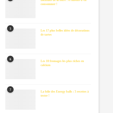
Bienfaits de la bière : 8 raisons d’en
consommer !
5
Les 17 plus belles idées de décorations
de tartes
6
Les 10 fromages les plus riches en
calcium
7
La folie des Energy balls : 5 recettes à
tester !