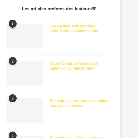
Les articles préférés des lecteurs💛
1
Les 6 piliers d’un système
immunitaire en bonne santé
2
Courir à jeun : efficace pour
maigrir ou simple mythe ?
3
Bienfaits du curcuma : une épice
aux super-pouvoirs
4