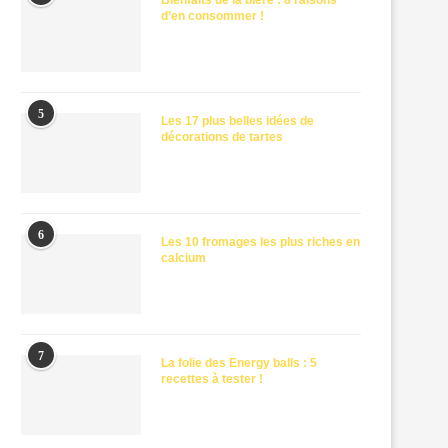
Bienfaits de la bière : 8 raisons
d’en consommer !
5
Les 17 plus belles idées de
décorations de tartes
6
Les 10 fromages les plus riches en
calcium
7
La folie des Energy balls : 5
recettes à tester !