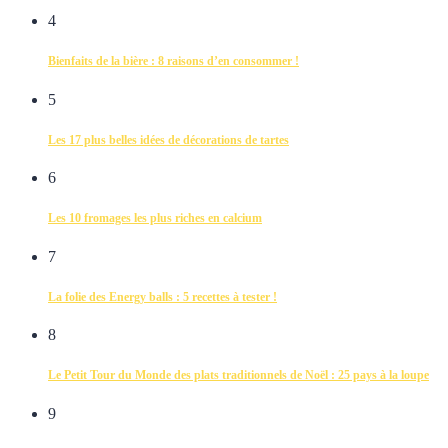
4
Bienfaits de la bière : 8 raisons d’en consommer !
5
Les 17 plus belles idées de décorations de tartes
6
Les 10 fromages les plus riches en calcium
7
La folie des Energy balls : 5 recettes à tester !
8
Le Petit Tour du Monde des plats traditionnels de Noël : 25 pays à la loupe
9