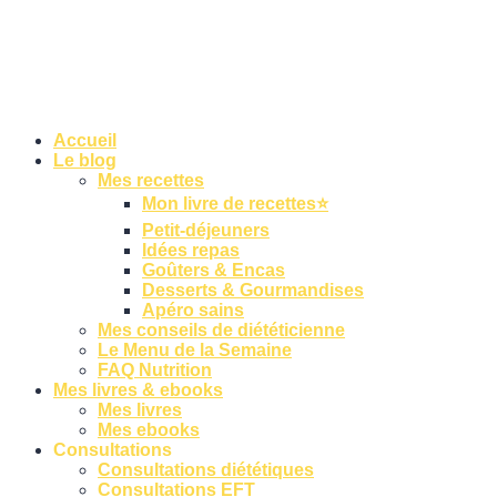
Accueil
Le blog
Mes recettes
Mon livre de recettes⭐
Petit-déjeuners
Idées repas
Goûters & Encas
Desserts & Gourmandises
Apéro sains
Mes conseils de diététicienne
Le Menu de la Semaine
FAQ Nutrition
Mes livres & ebooks
Mes livres
Mes ebooks
Consultations
Consultations diététiques
Consultations EFT