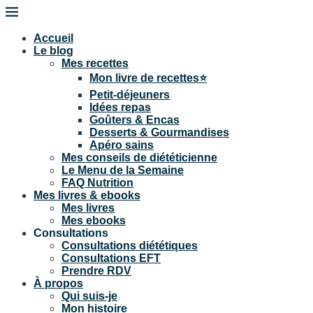
Accueil
Le blog
Mes recettes
Mon livre de recettes⭐
Petit-déjeuners
Idées repas
Goûters & Encas
Desserts & Gourmandises
Apéro sains
Mes conseils de diététicienne
Le Menu de la Semaine
FAQ Nutrition
Mes livres & ebooks
Mes livres
Mes ebooks
Consultations
Consultations diététiques
Consultations EFT
Prendre RDV
À propos
Qui suis-je
Mon histoire