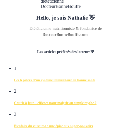
Hello, je suis Nathalie 👋
Diététicienne-nutritionniste & fondatrice de
DocteurBonneBouffe.com
.
Les articles préférés des lecteurs💛
1
Les 6 piliers d’un système immunitaire en bonne santé
2
Courir à jeun : efficace pour maigrir ou simple mythe ?
3
Bienfaits du curcuma : une épice aux super-pouvoirs