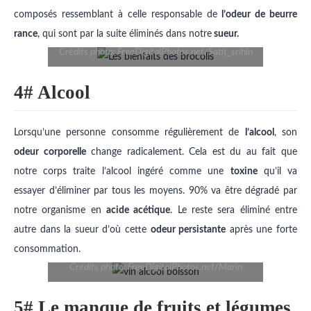
composés ressemblant à celle responsable de
l’odeur de beurre
rance
, qui sont par la suite éliminés dans notre
sueur.
Crédits photo: FreeDigitalPhotos.net/Satit_srihin
4# Alcool
Lorsqu’une personne consomme régulièrement de
l’alcool
, son
odeur corporelle
change radicalement. Cela est du au fait que
notre corps traite l’alcool ingéré comme une
toxine
qu’il va
essayer d’éliminer par tous les moyens. 90% va être dégradé par
notre organisme en
acide acétique
. Le reste sera éliminé entre
autre dans la sueur d’où cette
odeur persistante
après une forte
consommation.
Crédits photo: FreeDigitalPhotos.net/Marin
5# Le manque de fruits et légumes