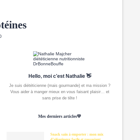
otéines
0
Hello, moi c’est Nathalie 👋
Je suis diététicienne (mais gourmande) et ma mission ?
Vous aider à manger mieux en vous faisant plaisir… et
sans prise de tête !
Mes derniers articles💛
Snack sain à emporter : mon mix
d’oléagineux facile et rassasiant