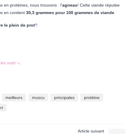
 en protéines, nous trouvons : l’
agneau
! Cette viande réputée
le en contient
30,3 grammes pour 100 grammes de viande
.
re le plein de prot’
!
les nuls! »
.
meilleurs
muscu
principales
protéine
rt
Article suivant