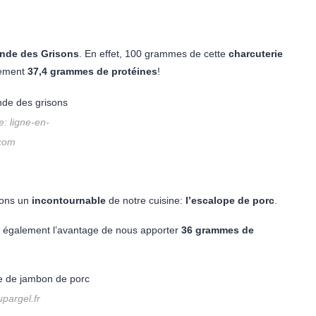
ande des Grisons
. En effet, 100 grammes de cette
charcuterie
tement
37,4 grammes de protéines
!
: ligne-en-
.com
rons un
incontournable
de notre cuisine:
l’escalope de porc
.
e également l’avantage de nous apporter
36 grammes de
upargel.fr