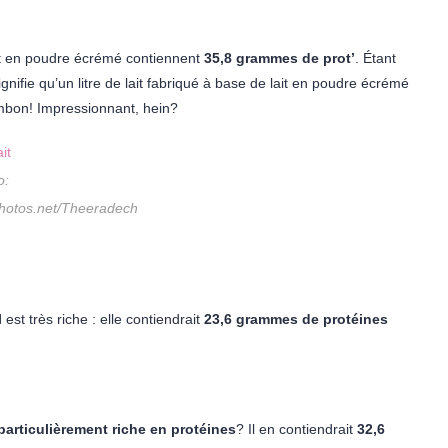
ait en poudre écrémé contiennent
35,8 grammes de prot’
. Étant
gnifie qu’un litre de lait fabriqué à base de lait en poudre écrémé
mbon! Impressionnant, hein?
o:
Photos.net/Theeradech
l
est très riche : elle contiendrait
23,6 grammes de protéines
articulièrement riche en protéines
? Il en contiendrait
32,6