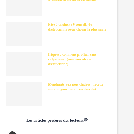
Pâte à tartiner : 6 conseils de
diététicienne pour choisir la plus saine
Pâques : comment profiter sans
culpabiliser (mes conseils de
diététicienne)
Mendiants aux pois chiches : recette
saine et gourmande au chocolat
Les articles préférés des lecteurs💛