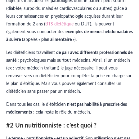
objectifs mais aussi les
pathologies
dont le patient peut souffrir
(diabète, surpoids, maladies cardiovasculaires ou autres) grâce à
leurs connaissances en physiopathologie acquises durant leur
formation de 2 ans (
BTS diététique
ou DUT). Ils peuvent
également vous concocter des
exemples de menus hebdomadaires
à suivre
(appelés
« plan alimentaire »
).
Les diététiciens travaillent
de pair avec différents professionnels de
santé
: psychologues mais surtout médecins. Ainsi, si un médecin
(ex : votre médecin traitant) le juge nécessaire, il peut vous
renvoyer vers un diététicien pour compléter la prise en charge sur
le plan diététique. Mais vous pouvez également consulter un
diététicien sans passer par un médecin.
Dans tous les cas, le diététicien
n’est pas habilité à prescrire des
médicaments
: cela reste le rôle du médecin.
#2 Un nutritionniste : c’est quoi ?
Le terme « nutritionniste » est un adjectif. Son utilisation n’est pas