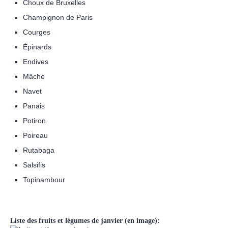
Choux de Bruxelles
Champignon de Paris
Courges
Épinards
Endives
Mâche
Navet
Panais
Potiron
Poireau
Rutabaga
Salsifis
Topinambour
Liste des fruits et légumes de janvier (en image):