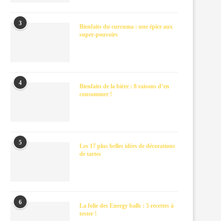
3
Bienfaits du curcuma : une épice aux
super-pouvoirs
4
Bienfaits de la bière : 8 raisons d’en
consommer !
5
Les 17 plus belles idées de décorations
de tartes
6
La folie des Energy balls : 5 recettes à
tester !