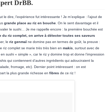
expert DrBB.
aut le dire, l’expérience fut intéressante ! Je m’explique : l’ajout de
lus
grande place au riz en bouche
. On le sent davantage et il
valer le sushi… Je me rappelle encore : la première bouchée est
e du riz complet, on arrive à détecter toutes ses saveurs
er, le
riz genmaï
ne domine pas en termes de goût, la preuve :
 le riz complet se marie très très bien en
makis
, surtout avec de
en sushi « simple », car le riz y domine trop et donne l’impression
his qui contiennent d’autres ingrédients qui adouciraient la
ade, fromage, etc). Dernier point intéressant : on est
art la plus grande richesse en
fibres
de ce riz !