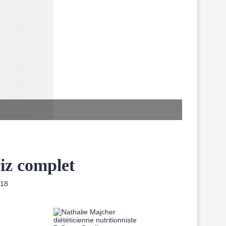
riz complet
018