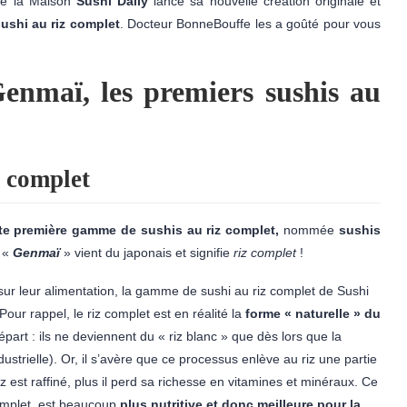
ue la Maison
Sushi Daily
lance sa nouvelle création originale et
shi au riz complet
. Docteur BonneBouffe les a goûté pour vous
Genmaï, les premiers sushis au
z complet
te première gamme de sushis au riz complet,
nommée
sushis
t «
Genmaï
» vient du japonais et signifie
riz complet
!
 sur leur alimentation, la gamme de sushi au riz complet de Sushi
Pour rappel, le riz complet est en réalité la
forme « naturelle » du
 départ : ils ne deviennent du « riz blanc » que dès lors que la
strielle). Or, il s’avère que ce processus enlève au riz une partie
riz est raffiné, plus il perd sa richesse en vitamines et minéraux. Ce
complet, est beaucoup
plus nutritive et donc meilleure pour la