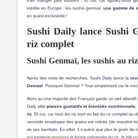
d’en manger plus souvent ! Et oui, car figurez-vous q
inédite en Europe : les sushis genmaï,
une gamme de su
en quasi-exclusivité !
Sushi Daily lance Sushi 
riz complet
Sushi Genmaï, les sushis au ri
Après des mois de recherches, Sushi Daily lance la
tou
Genmaï
. Pourquoi Genmaï ? Tout simplement car le mo
Alors qu’une majorité des Français garde un oeil attentif
Daily allie
plaisirs gustatifs et bienfaits nutritionnels.
riz
. Et oui, car tous les riz sont en fait du riz complet au
seconde enveloppe des grains est retirée (de manière indu
de ses bienfaits. En effet, il s’avère que plus le grain de 
qui explique pourquoi la forme préservée du riz, le blé 