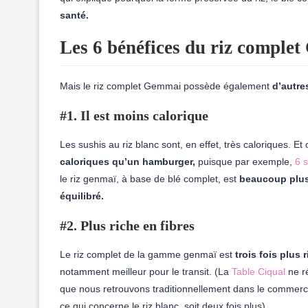
santé.
Les 6 bénéfices du riz comple
Mais le riz complet Gemmai possède également
d’autre
#1. Il est moins calorique
Les sushis au riz blanc sont, en effet, très caloriques. Et
caloriques qu’un hamburger,
puisque p
ar exemple,
6 
le riz genmaï, à base de blé complet, est
beaucoup plus
équilibré.
#2. Plus riche en fibres
Le riz complet de la gamme genmaï est
trois fois plus 
notamment meilleur pour le transit. (La
Table Ciqual
ne ré
que nous retrouvons traditionnellement dans le commerc
ce qui concerne le riz blanc, soit deux fois plus).