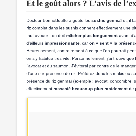
Et le goût alors ? L’avis de l’
Docteur BonneBouffe a goûté les
sushis genmaï
et, il f
riz complet dans les sushis donnent effectivement une p
faut avouer : on doit
mâcher plus longuement
avant d’a
d’ailleurs
impressionnante
, car
on « sent » la présenc
Heureusement, contrairement à ce que l’on pourrait pens
on s’y habitue très vite. Personnellement, j’ai trouvé que
l’avocat et du saumon. J’éviterai par contre de le manger 
d’une sur-présence de riz. Préférez donc les makis ou sus
présence du riz genmaï (exemple : avocat, concombre, sal
effectivement
rassasié beaucoup plus rapidement
de p